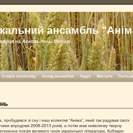
кальний ансамбль "Анім
ворця на Аскольдовій Могилі
Історія колективу
Склад ансамблю
Аудіо
Виступи
Гостьо
інь
, пробудився зі сну і наш колектив “Аніма”, який так радував своїх
ами впродовж 2008-2013 років, а потім мав невеличку творчу
атхненна поезія великого генія української літератури, Кобзаря-