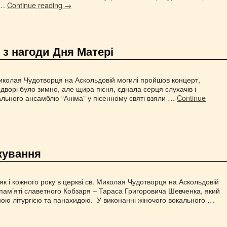
 …
Continue reading
→
 з нагоди Дня Матері
Миколая Чудотворця на Аскольдовій могилі пройшов концерт,
дворі було зимно, але щира пісня, єднала серця слухачів і
ального ансамблю “Аніма” у пісенному святі взяли …
Continue
кування
як і кожного року в церкві св. Миколая Чудотворця на Аскольдовій
пам’яті славетного Кобзаря – Тараса Григоровича Шевченка, який
ою літургією та панахидою. У виконанні жіночого вокального …