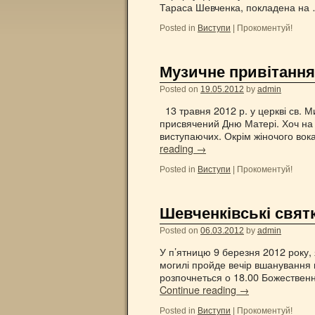
Тараса Шевченка, покладена на
Posted in
Виступи
|
Прокоментуй!
Музичне привітання
Posted on
19.05.2012
by
admin
13 травня 2012 р. у церкві св. 
присвячений Дню Матері. Хоч на 
виступаючих. Окрім жіночого вок
reading
→
Posted in
Виступи
|
Прокоментуй!
Шевченківські свят
Posted on
06.03.2012
by
admin
У п’ятницю 9 березня 2012 року, 
могилі пройде вечір вшанування 
розпочнеться о 18.00 Божественн
Continue reading
→
Posted in
Виступи
|
Прокоментуй!