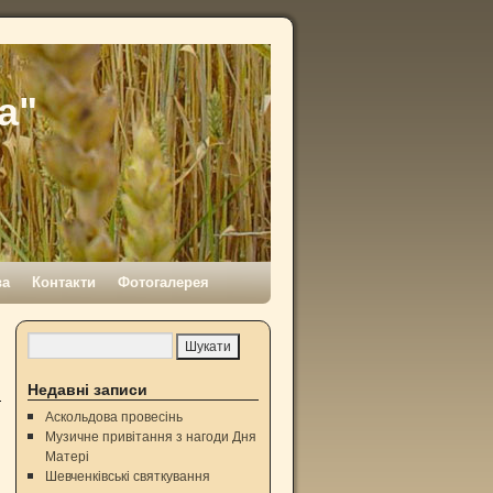
а"
ва
Контакти
Фотогалерея
Недавні записи
Аскольдова провесінь
Музичне привітання з нагоди Дня
Матері
Шевченківські святкування