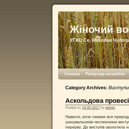
Жіночий во
УГКЦ Св. Миколая Чудот
Головна
Репертуар ансамблю
Виступи
Category Archives:
Аскольдова провес
Posted on
16.05.2017
by
admin
Навесні, коли оживає вся природа
шанувальників численними виступ
перерву. До виступів заохотила н